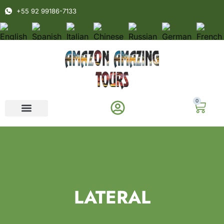
+55 92 99186-7133
0
LATERAL