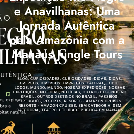
e Anavilhanas: Uma
Jornada Autêntica
pela Amazônia com a
Manaus Jungle Tours
BLOG
,
CURIOSIDADES
,
CURIOSIDADES
,
DICAS
,
DICAS
,
DIVERSOS
,
DIVERSOS
,
EMPREGOS
,
LATERAL
,
LODGE
,
LODGE
,
MUNDO
,
MUNDO
,
NOSSAS EXPEDIÇÕES
,
NOSSAS
EXPEDIÇÕES
,
NOTÍCIAS
,
NOTÍCIAS
,
OUTROS DESTINOS NO
BRASIL
,
OUTROS DESTINOS NO BRASIL
,
PASSEIOS
,
PORTUGUÊS
,
RESORTS
,
RESORTS - AMAZON CRUISES
,
RESORTS - AMAZON CRUISES
,
SEM CATEGORIA
,
SEM
CATEGORIA
,
TEATRO
,
UTILIDADE PÚBLICA EM MANAUS