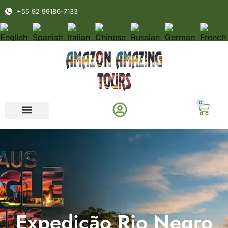
+55 92 99186-7133
0
Expedição Rio Negro