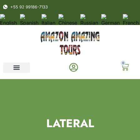
+55 92 99186-7133
0
LATERAL