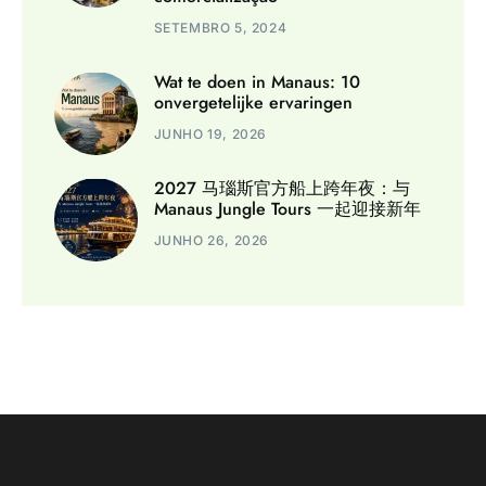
SETEMBRO 5, 2024
Wat te doen in Manaus: 10
onvergetelijke ervaringen
JUNHO 19, 2026
2027 马瑙斯官方船上跨年夜：与
Manaus Jungle Tours 一起迎接新年
JUNHO 26, 2026