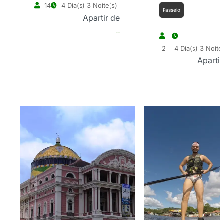
14
4 Dia(s) 3 Noite(s)
Passeio
Apartir de
R$
700.00
2
4 Dia(s) 3 Noit
Aparti