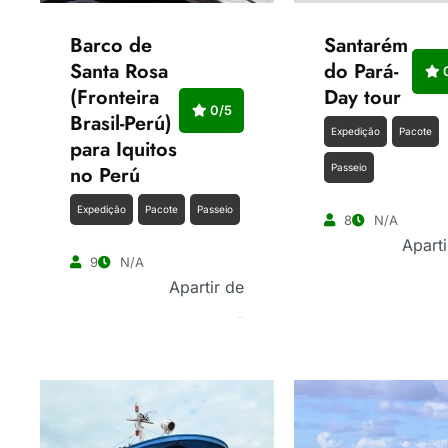
Barco de
Santarém
Santa Rosa
do Pará-
0
(Fronteira
Day tour
0/5
Brasil-Perú)
Expedição
Pacote
para Iquitos
no Perú
Passeio
Expedição
Pacote
Passeio
8
N/A
Aparti
9
N/A
Apartir de
R$
450.00