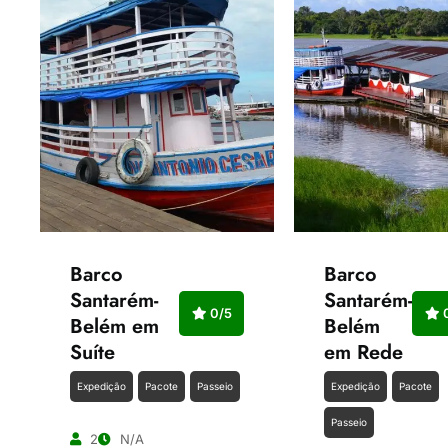
Barco
Barco
Santarém-
Santarém-
0/5
0
Belém em
Belém
Suíte
em Rede
Expedição
Pacote
Passeio
Expedição
Pacote
Passeio
2
N/A