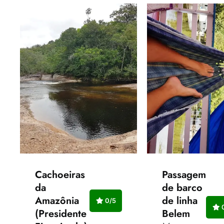
Cachoeiras
Passagem
da
de barco
Amazônia
de linha
0/5
0
(Presidente
Belem