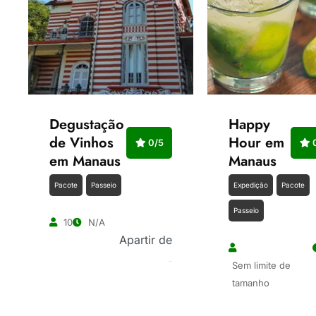
Degustação
Happy
de Vinhos
Hour em
0/5
0
em Manaus
Manaus
Pacote
Passeio
Expedição
Pacote
Passeio
10
N/A
Apartir de
Sem limite de
R$
10.00
tamanho