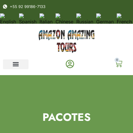
+55 92 99186-7133
0
PACOTES