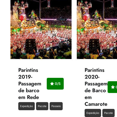
Parintins
Parintins
2019-
2020-
Passagem
Passagem
0/5
0
de barco
de Barco
em Rede
em
Camarote
Expedição
Pacote
Passeio
Expedição
Pacote