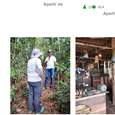
Apartir de
20
N/A
Aparti
R$
1,400.00