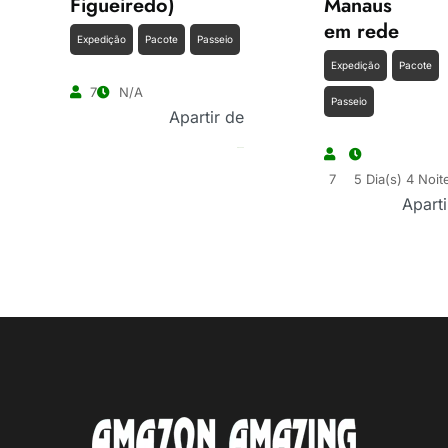
Figueiredo)
Manaus
em rede
Expedição
Pacote
Passeio
Expedição
Pacote
7
N/A
Passeio
Apartir de
R$
400.00
7
5 Dia(s) 4 Noit
Aparti