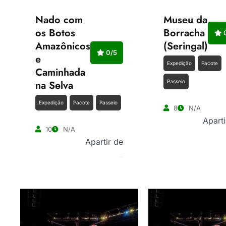
Nado com
Museu da
os Botos
Borracha
0
Amazônicos
(Seringal)
0/5
e
Expedição
Pacote
Caminhada
na Selva
Passeio
Expedição
Pacote
Passeio
8
N/A
Aparti
10
N/A
Apartir de
R$
350.00