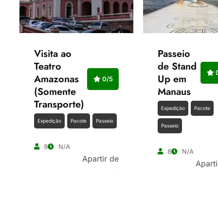
Visita ao
Passeio
Teatro
de Stand
0
Amazonas
Up em
0/5
(Somente
Manaus
Transporte)
Expedição
Pacote
Expedição
Pacote
Passeio
Passeio
8
N/A
8
N/A
Apartir de
Aparti
R$
100.00