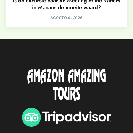
Is de excursie naar de Meeting of the Waters
in Manaus de moeite waard?
AGOSTO 6, 2026