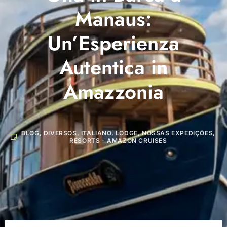
Manaus:
Un’Esperienza
Autentica in
Amazzonia
BLOG
,
DIVERSOS
,
ITALIANO
,
LODGE
,
NOSSAS EXPEDIÇÕES
,
RESORTS - AMAZON CRUISES