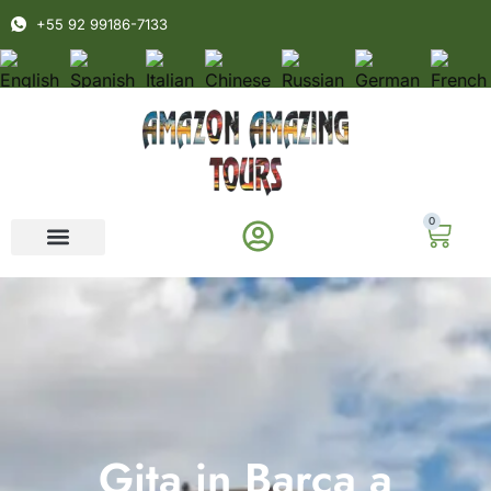
+55 92 99186-7133
0
Gita in Barca a