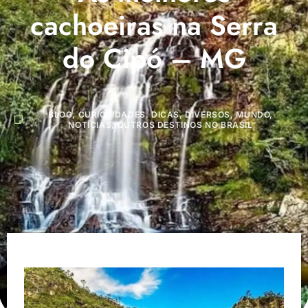
cachoeiras na Serra
do Cipó – MG
BLOG
,
CURIOSIDADES
,
DICAS
,
DIVERSOS
,
MUNDO
,
NOTÍCIAS
,
OUTROS DESTINOS NO BRASIL