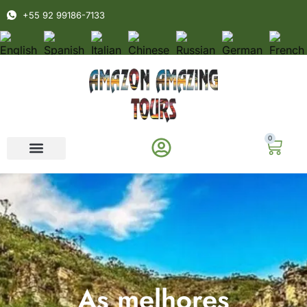
+55 92 99186-7133
0
As melhores