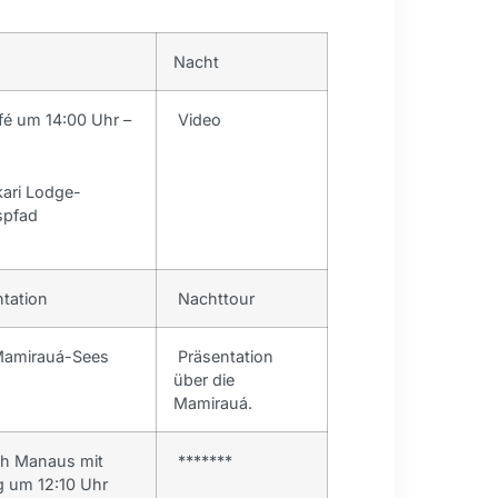
Nacht
fé um 14:00 Uhr –
Video
kari Lodge-
spfad
tation
Nachttour
Mamirauá-Sees
Präsentation
über die
Mamirauá.
h Manaus mit
*******
 um 12:10 Uhr