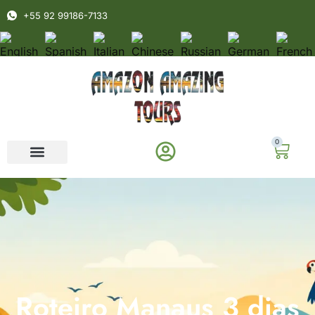
+55 92 99186-7133
0
Roteiro Manaus 3 dias