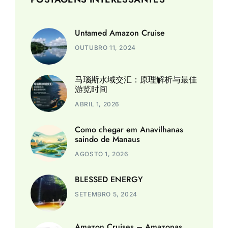
Untamed Amazon Cruise
OUTUBRO 11, 2024
马瑙斯水域交汇：原理解析与最佳
游览时间
ABRIL 1, 2026
Como chegar em Anavilhanas
saindo de Manaus
AGOSTO 1, 2026
BLESSED ENERGY
SETEMBRO 5, 2024
Amazon Cruises – Amazonas