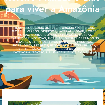
para viver a Amazônia
BLOG
,
BLOG
,
CURIOSIDADES
,
CURIOSIDADES
,
DICAS
,
DICAS
,
DIVERSOS
,
DIVERSOS
,
LATERAL
,
LODGE
,
LODGE
,
MUNDO
,
MUNDO
,
NOSSAS EXPEDIÇÕES
,
NOSSAS
EXPEDIÇÕES
,
NOTÍCIAS
,
NOTÍCIAS
,
OUTROS DESTINOS NO
BRASIL
,
OUTROS DESTINOS NO BRASIL
,
PASSEIOS
,
PORTUGUÊS
,
RESORTS
,
RESORTS - AMAZON CRUISES
,
RESORTS - AMAZON CRUISES
,
SEM CATEGORIA
,
SEM
CATEGORIA
,
TEATRO
,
UTILIDADE PÚBLICA EM MANAUS