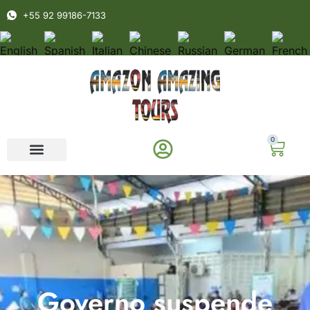
+55 92 99186-7133
0
Governo suspende