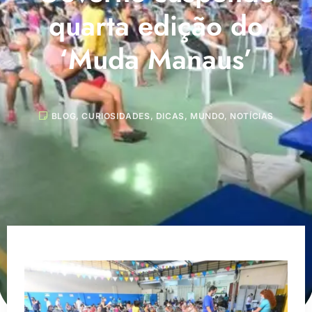
quarta edição do
‘Muda Manaus’
BLOG
,
CURIOSIDADES
,
DICAS
,
MUNDO
,
NOTÍCIAS