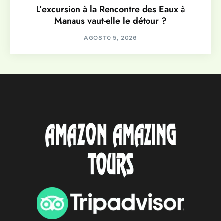
L’excursion à la Rencontre des Eaux à
Manaus vaut-elle le détour ?
AGOSTO 5, 2026