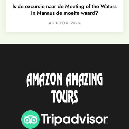
Is de excursie naar de Meeting of the Waters
in Manaus de moeite waard?
AGOSTO 6, 2026