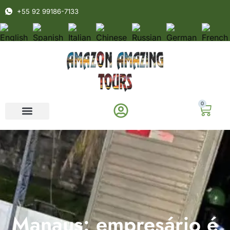
+55 92 99186-7133
0
Manaus: empresário é