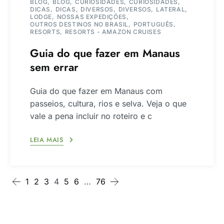
BLOG
BLOG
CURIOSIDADES
CURIOSIDADES
DICAS
DICAS
DIVERSOS
DIVERSOS
LATERAL
LODGE
NOSSAS EXPEDIÇÕES
OUTROS DESTINOS NO BRASIL
PORTUGUÊS
RESORTS
RESORTS - AMAZON CRUISES
Guia do que fazer em Manaus
sem errar
Guia do que fazer em Manaus com
passeios, cultura, rios e selva. Veja o que
vale a pena incluir no roteiro e c
LEIA MAIS
1
2
3
4
5
6
…
76