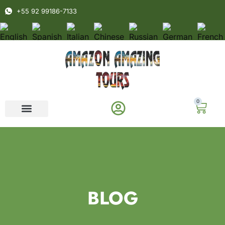
+55 92 99186-7133
0
BLOG