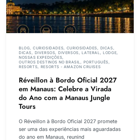
BLOG
CURIOSIDADES
CURIOSIDADES
DICAS
DICAS
DIVERSOS
DIVERSOS
LATERAL
LODGE
NOSSAS EXPEDIÇÕES
OUTROS DESTINOS NO BRASIL
PORTUGUÊS
RESORTS
RESORTS - AMAZON CRUISES
Réveillon à Bordo Oficial 2027
em Manaus: Celebre a Virada
do Ano com a Manaus Jungle
Tours
O Réveillon à Bordo Oficial 2027 promete
ser uma das experiências mais aguardadas
do ano em Manaus, reunind