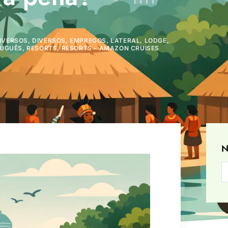
IVERSOS
,
DIVERSOS
,
EMPREGOS
,
LATERAL
,
LODGE
,
UGUÊS
,
RESORTS
,
RESORTS - AMAZON CRUISES
N