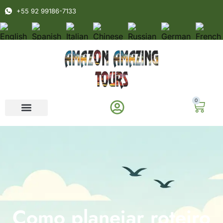
+55 92 99186-7133
0
Como planejar roteiro