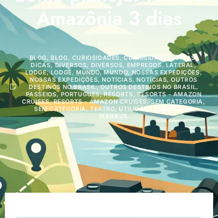
Amazônia 3 dias
BLOG
,
BLOG
,
CURIOSIDADES
,
CURIOSIDADES
,
DICAS
,
DICAS
,
DIVERSOS
,
DIVERSOS
,
EMPREGOS
,
LATERAL
,
LODGE
,
LODGE
,
MUNDO
,
MUNDO
,
NOSSAS EXPEDIÇÕES
,
NOSSAS EXPEDIÇÕES
,
NOTÍCIAS
,
NOTÍCIAS
,
OUTROS
DESTINOS NO BRASIL
,
OUTROS DESTINOS NO BRASIL
,
PASSEIOS
,
PORTUGUÊS
,
RESORTS
,
RESORTS - AMAZON
CRUISES
,
RESORTS - AMAZON CRUISES
,
SEM CATEGORIA
,
SEM CATEGORIA
,
TEATRO
,
UTILIDADE PÚBLICA EM
MANAUS