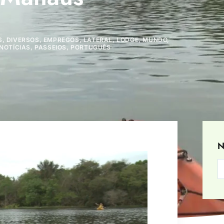
S
,
DIVERSOS
,
EMPREGOS
,
LATERAL
,
LODGE
,
MUNDO
,
NOTÍCIAS
,
PASSEIOS
,
PORTUGUÊS
N