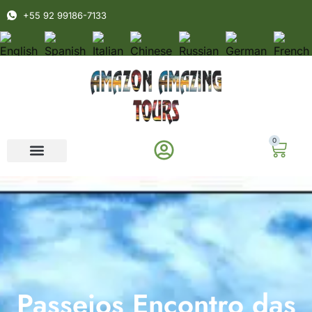
+55 92 99186-7133
0
Passeios Encontro das