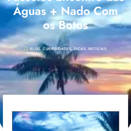
Águas + Nado Com
os Botos
BLOG
,
CURIOSIDADES
,
DICAS
,
NOTÍCIAS