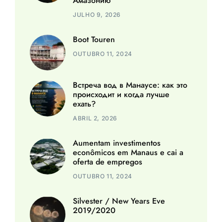
Амазонию
JULHO 9, 2026
Boot Touren
OUTUBRO 11, 2024
Встреча вод в Манаусе: как это
происходит и когда лучше
ехать?
ABRIL 2, 2026
Aumentam investimentos
econômicos em Manaus e cai a
oferta de empregos
OUTUBRO 11, 2024
Silvester / New Years Eve
2019/2020