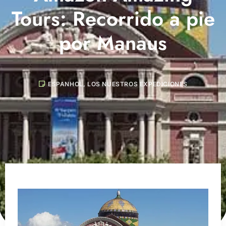
Tours: Recorrido a pie
por Manaus
ESPANHOL
,
LOS NUESTROS EXPEDICIONES