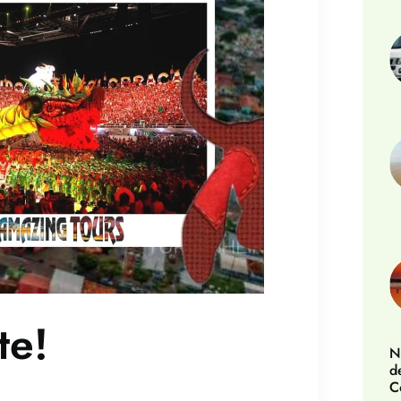
te!
N
d
C