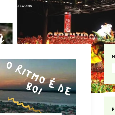
ES
,
SEM CATEGORIA
N
P