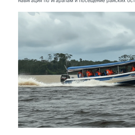
навигация по игарапам и посещение райских ос