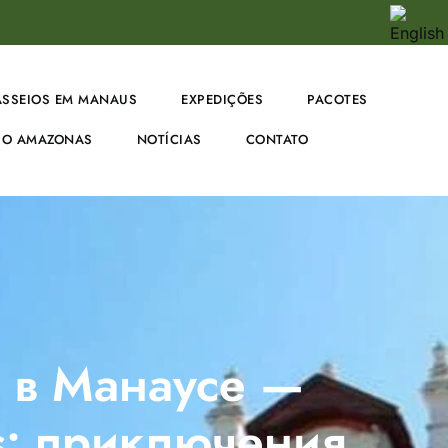
ASSEIOS EM MANAUS
EXPEDIÇÕES
PACOTES
O AMAZONAS
NOTÍCIAS
CONTATO
ы в Манаусе —
rs: приключения