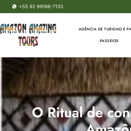
+55 92 99186-7133
AGÊNCIA DE TURISMO E P
PASSEIOS
O Ritual de co
Amazô