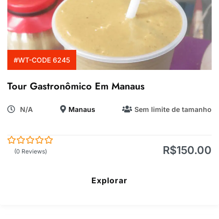
#WT-CODE 6245
Tour Gastronômico Em Manaus
N/A
Manaus
Sem limite de tamanho
R$
150.00
0
5
(0 Reviews)
de
Explorar