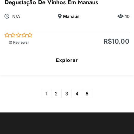
Degustação De Vinhos Em Manaus
N/A
Manaus
10
R$
10.00
0
5
(0 Reviews)
de
Explorar
1
2
3
4
5