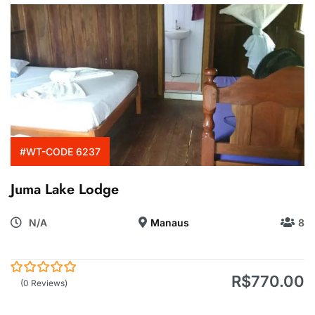
#WT-CODE 6237
Juma Lake Lodge
N/A
Manaus
8
R$
770.00
0
5
(0 Reviews)
de