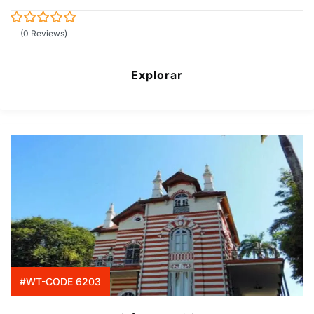
0
5
(0 Reviews)
de
Explorar
#WT-CODE 6203