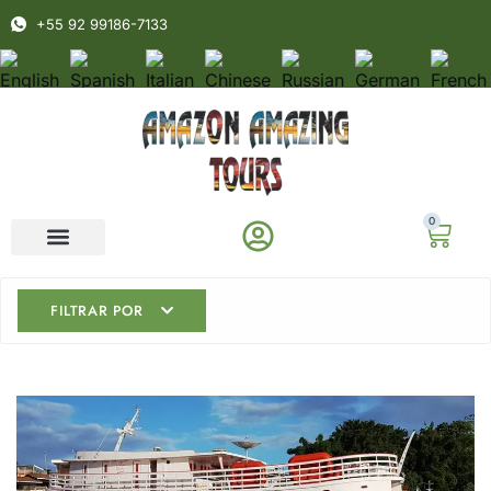
+55 92 99186-7133
0
FILTRAR POR