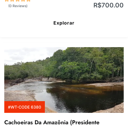
R$
700.00
0
5
(0 Reviews)
de
Explorar
#WT-CODE 6380
Cachoeiras Da Amazônia (Presidente