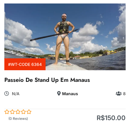
#WT-CODE 6364
Passeio De Stand Up Em Manaus
N/A
Manaus
8
R$
150.00
0
5
(0 Reviews)
de