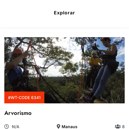
de
Explorar
#WT-CODE 6341
Arvorismo
N/A
Manaus
8