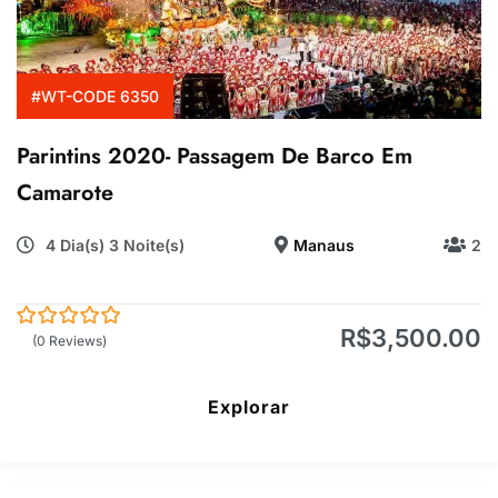
#WT-CODE 6350
Parintins 2020- Passagem De Barco Em
Camarote
4 Dia(s) 3 Noite(s)
Manaus
2
R$
3,500.00
0
5
(0 Reviews)
de
Explorar