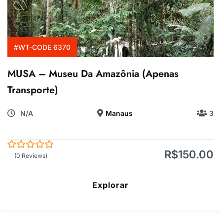
#WT-CODE 6370
MUSA – Museu Da Amazônia (Apenas
Transporte)
N/A
Manaus
3
R$
150.00
0
5
(0 Reviews)
de
Explorar