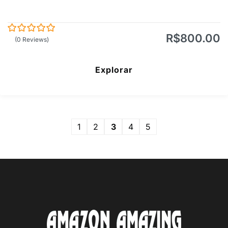
R$
800.00
0
5
(0 Reviews)
de
Explorar
1
2
3
4
5