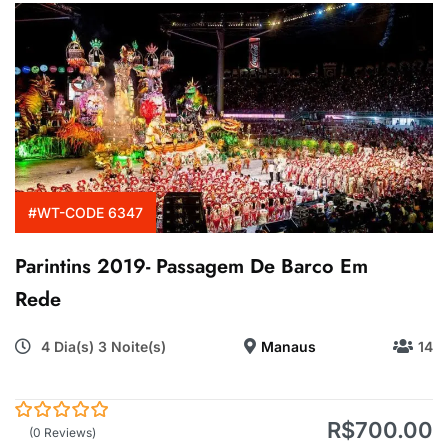
#WT-CODE 6347
Parintins 2019- Passagem De Barco Em
Rede
4 Dia(s) 3 Noite(s)
Manaus
14
R$
700.00
0
5
(0 Reviews)