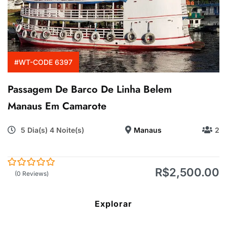
#WT-CODE 6397
Passagem De Barco De Linha Belem
Manaus Em Camarote
5 Dia(s) 4 Noite(s)
Manaus
2
R$
2,500.00
0
5
(0 Reviews)
de
Explorar