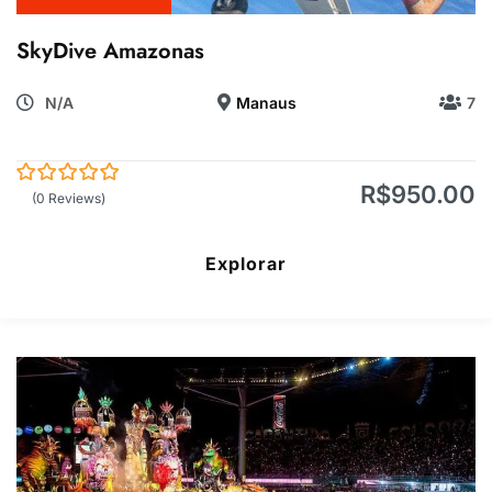
SkyDive Amazonas
N/A
Manaus
7
R$
950.00
0
5
(0 Reviews)
de
Explorar