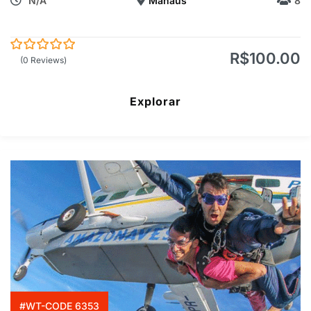
N/A
Manaus
8
R$
100.00
0
5
(0 Reviews)
de
Explorar
#WT-CODE 6353