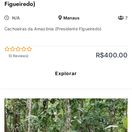
Figueiredo)
N/A
Manaus
7
Cachoeiras da Amazônia (Presidente Figueiredo)
R$
400.00
0
5
(0 Reviews)
de
Explorar