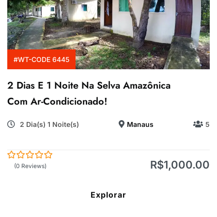
#WT-CODE 6445
2 Dias E 1 Noite Na Selva Amazônica
Com Ar-Condicionado!
2 Dia(s) 1 Noite(s)
Manaus
5
R$
1,000.00
0
5
(0 Reviews)
de
Explorar