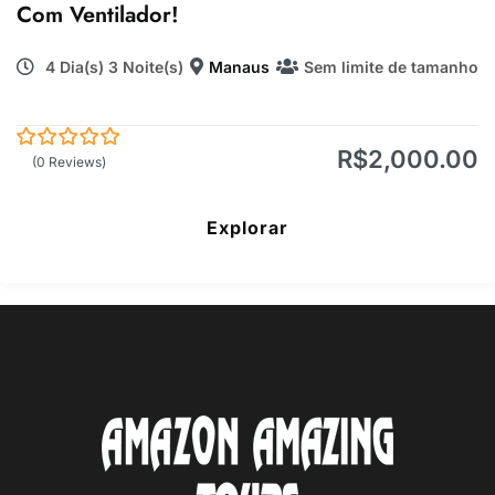
Com Ventilador!
4 Dia(s) 3 Noite(s)
Manaus
Sem limite de tamanho
R$
2,000.00
0
5
(0 Reviews)
de
Explorar