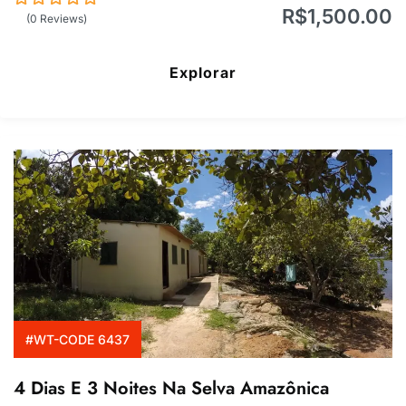
R$
1,500.00
0
5
(0 Reviews)
de
Explorar
#WT-CODE 6437
4 Dias E 3 Noites Na Selva Amazônica