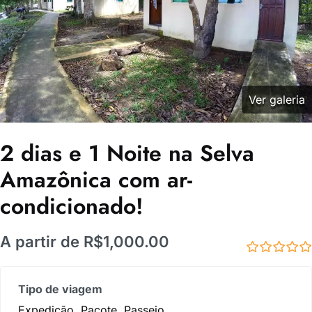
Ver galeria
2 dias e 1 Noite na Selva
Amazônica com ar-
condicionado!
A partir de
R$
1,000.00
0
5
de
Tipo de viagem
Expedição
,
Pacote
,
Passeio