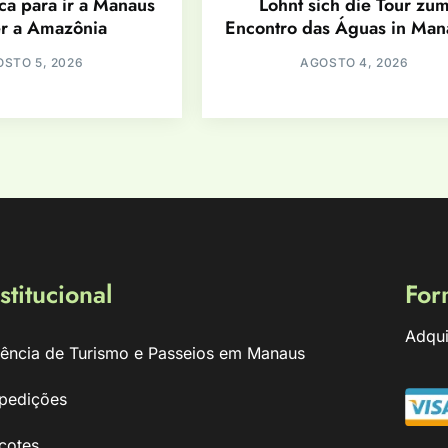
a para ir a Manaus
Lohnt sich die Tour zu
er a Amazônia
Encontro das Águas in Ma
STO 5, 2026
AGOSTO 4, 2026
stitucional
For
Adqui
ência de Turismo e Passeios em Manaus
pedições
cotes