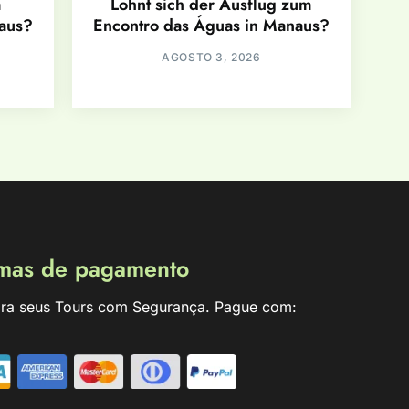
m
Lohnt sich der Ausflug zum
naus?
Encontro das Águas in Manaus?
AGOSTO 3, 2026
mas de pagamento
ra seus Tours com Segurança. Pague com: