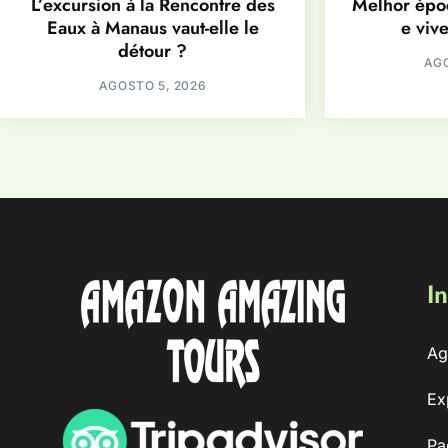
L’excursion à la Rencontre des
Melhor époc
Eaux à Manaus vaut-elle le
e viv
détour ?
AGO
AGOSTO 5, 2026
In
Ag
Ex
Pa