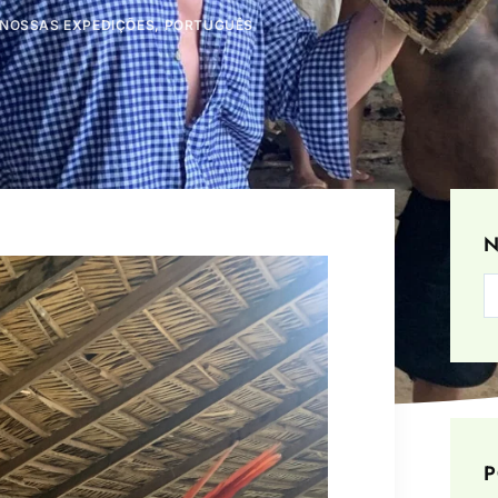
NOSSAS EXPEDIÇÕES
,
PORTUGUÊS
N
P