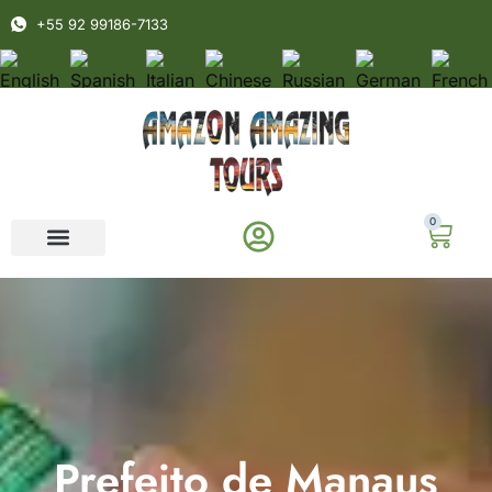
+55 92 99186-7133
0
Prefeito de Manaus