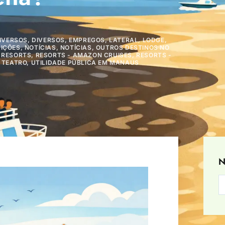
IVERSOS
,
DIVERSOS
,
EMPREGOS
,
LATERAL
,
LODGE
,
IÇÕES
,
NOTÍCIAS
,
NOTÍCIAS
,
OUTROS DESTINOS NO
,
RESORTS
,
RESORTS - AMAZON CRUISES
,
RESORTS -
,
TEATRO
,
UTILIDADE PÚBLICA EM MANAUS
N