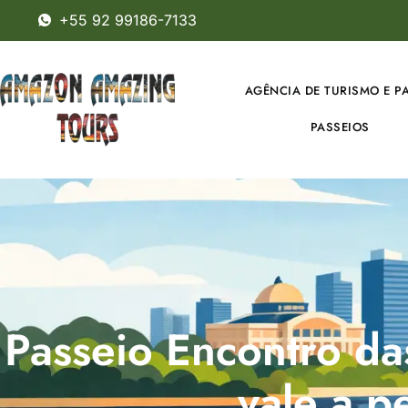
+55 92 99186-7133
AGÊNCIA DE TURISMO E P
PASSEIOS
Passeio Encontro d
vale a p