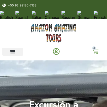
+55 92 99186-7133
0
Excursión a