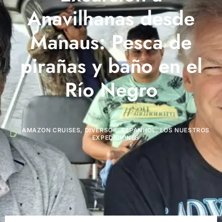
Anavilhanas desde
Manaus: Pesca de
pirañas y baño en el
Río Negro
AMAZON CRUISES
,
DIVERSOS
,
ESPANHOL
,
LOS NUESTROS
EXPEDICIONES