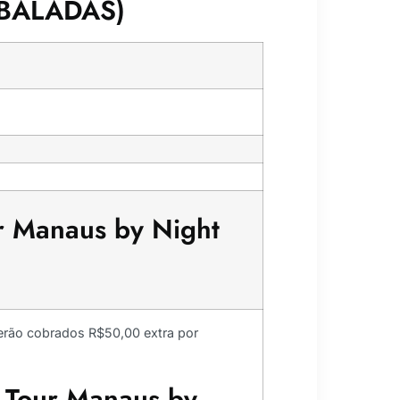
 BALADAS)
ur Manaus by Night
serão cobrados R$50,00 extra por
o Tour Manaus by