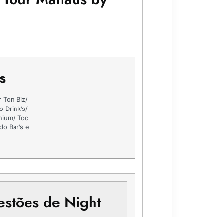
s
r Ton Biz/
 Drink’s/
nnium/ Toc
do Bar’s e
estões de Night