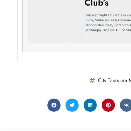
Club’s
Cabaret Night Club/ Casa d
Forro, Malocas Hall/ Cabana
Crocodilllos Club/ Porao do
Sertanejo/ Tropical Club/ Mus
City Tours em