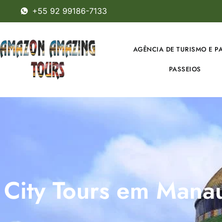
+55 92 99186-7133
AGÊNCIA DE TURISMO E P
PASSEIOS
City Tours em Manau