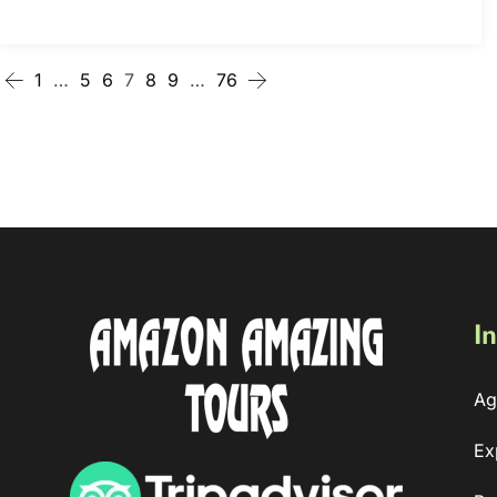
1
…
5
6
7
8
9
…
76
In
Ag
Ex