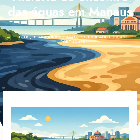
das águas em Manaus
BLOG
,
BLOG
,
CURIOSIDADES
,
CURIOSIDADES
,
DICAS
,
PORTUGUÊS