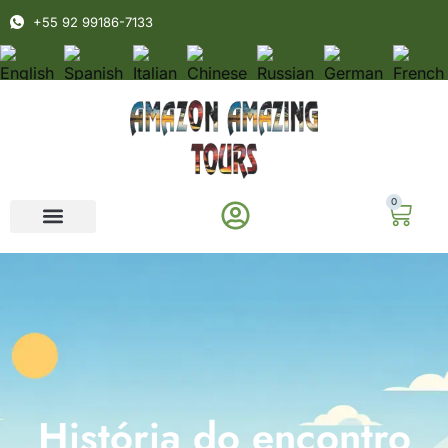
+55 92 99186-7133
0
História do encontro