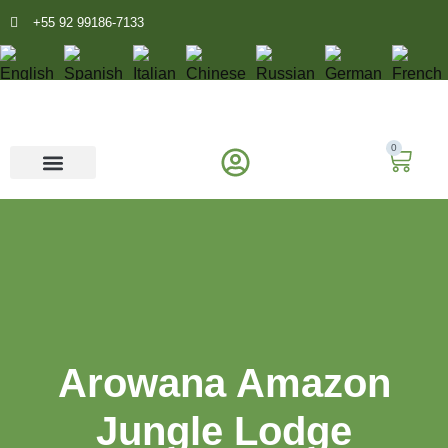
+55 92 99186-7133
0
AGÊNCIA DE TURISMO E PASSEIOS EM MANAUS
O AMAZONAS
Arowana Amazon
Jungle Lodge