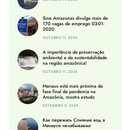
Sine Amazonas divulga mais de
170 vagas de emprego 03-01-
2020
OUTUBRO 11, 2024
A importância da preservação
ambiental e da sustentabilidade
na região amazônica!
OUTUBRO 11, 2024
Manaus está mais próxima da
fase final da pandemia na
Amazônia, mostra estudo
SETEMBRO 5, 2024
Как пережить Слияние вод в
Манаусе незабываемо