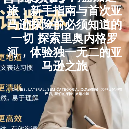
旅：新手指南与首次亚
马逊探险前必须知道的
一切 探索里奥内格罗
河，体验独一无二的亚
马逊之旅
CHINES
,
LATERAL
,
SEM CATEGORIA
,
亞馬遜郵輪
,
其他目的地在
巴西
,
我们的探险
,
旅馆小屋