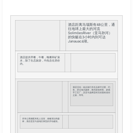
酒店距离马瑙斯有48公里，通
往地球上最大的河流
SolimõesRiver（亚马孙河）
的快艇在3小时内到可达
Janauacá湖。
酒店提供早餐，午餐，晚餐和矿泉
水，除了生态旅游，均包含在房价
内。
酒店活动：徒步旅行并在丛林中过夜，钓
鱼，穿过淹水森林，夜间游览鳄鱼，参观
手工艺厂，及亚马逊典型村庄的面粉迷你
之旅，等等。
所有公寓都配有私人浴室，俯瞰湖泊和森
林，酒店是亚马逊地区典型的浮动建筑。