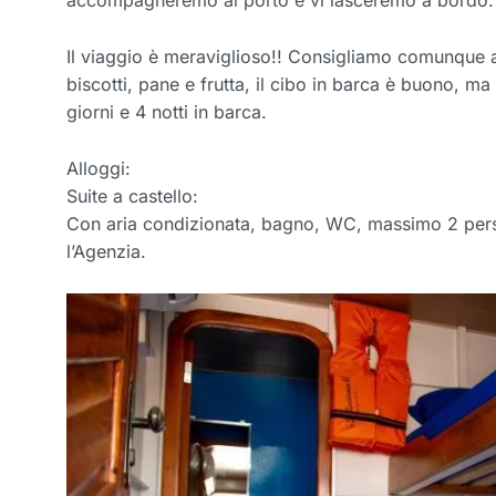
accompagneremo al porto e vi lasceremo a bordo.
Il viaggio è meraviglioso!! Consigliamo comunque a t
biscotti, pane e frutta, il cibo in barca è buono, ma
giorni e 4 notti in barca.
Alloggi:
Suite a castello:
Con aria condizionata, bagno, WC, massimo 2 perso
l’Agenzia.