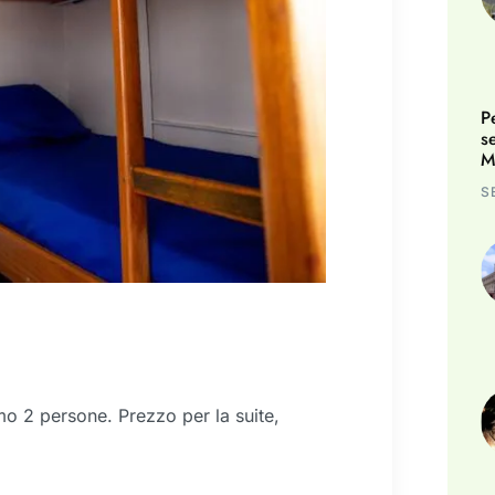
P
s
M
S
o 2 persone. Prezzo per la suite,