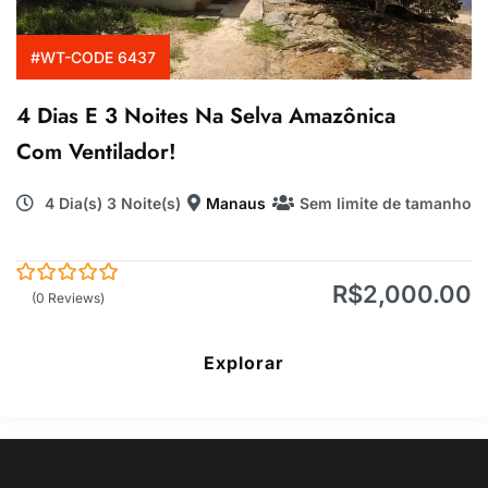
#WT-CODE 6437
4 Dias E 3 Noites Na Selva Amazônica
Com Ventilador!
4 Dia(s) 3 Noite(s)
Manaus
Sem limite de tamanho
R$
2,000.00
0
5
(0 Reviews)
de
Explorar