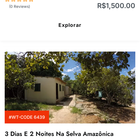
R$
1,500.00
0
5
(0 Reviews)
de
Explorar
#WT-CODE 6439
3 Dias E 2 Noites Na Selva Amazônica