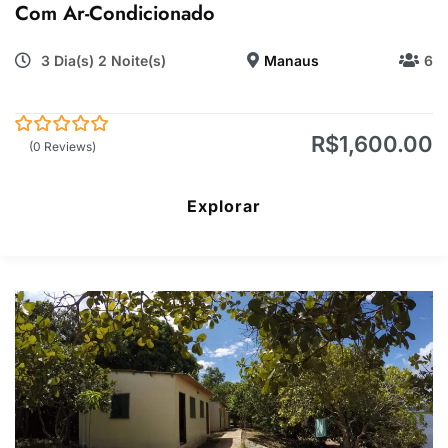
Com Ar-Condicionado
3 Dia(s) 2 Noite(s)
Manaus
6
R$
1,600.00
0
5
(0 Reviews)
de
Explorar