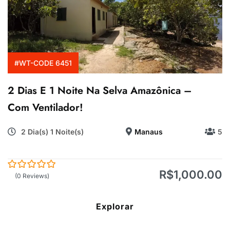
#WT-CODE 6451
2 Dias E 1 Noite Na Selva Amazônica –
Com Ventilador!
2 Dia(s) 1 Noite(s)
Manaus
5
R$
1,000.00
0
5
(0 Reviews)
de
Explorar