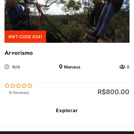
#WT-CODE 6341
Arvorismo
N/A
Manaus
8
R$
800.00
0
5
(0 Reviews)
de
Explorar