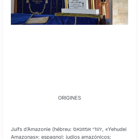
ORIGINES
Juifs d’Amazonie (hébreu: יהודי אמזונאס, «Yehudei
Amazonas»; espagnol: judíos amazónicos;