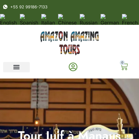
+55 92 99186-7133
0
Tour Juif à Manaus