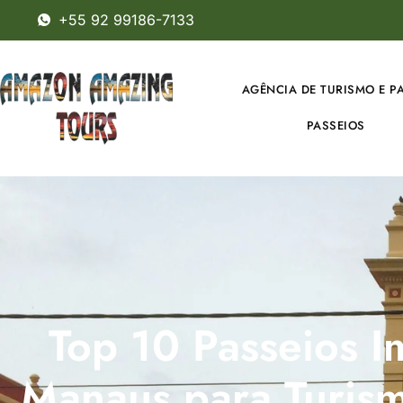
+55 92 99186-7133
AGÊNCIA DE TURISMO E P
PASSEIOS
Top 10 Passeios I
Manaus para Turis