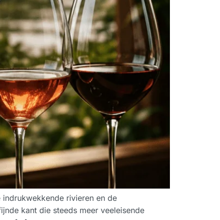
indrukwekkende rivieren en de
ijnde kant die steeds meer veeleisende