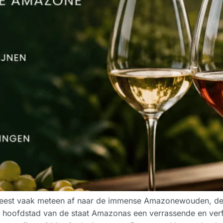
eest vaak meteen af naar de immense Amazonewouden, de 
e hoofdstad van de staat Amazonas een verrassende en verf