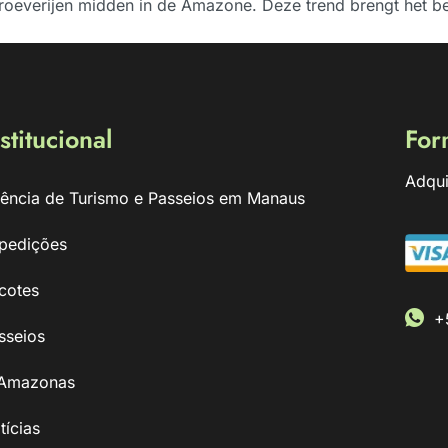
proeverijen midden in de Amazone. Deze trend brengt het b
stitucional
For
Adqui
ência de Turismo e Passeios em Manaus
pedições
cotes
+
sseios
Amazonas
tícias