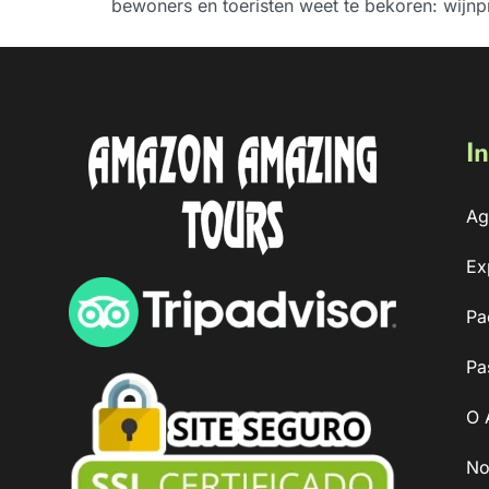
bewoners en toeristen weet te bekoren: wijn
In
Ag
Ex
Pa
Pa
O 
No