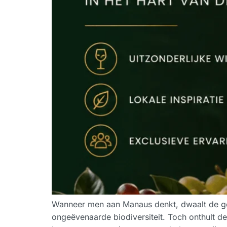
Wanneer men aan Manaus denkt, dwaalt de g
ongeëvenaarde biodiversiteit. Toch onthult d