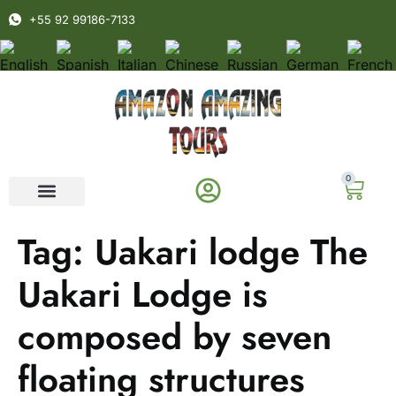
+55 92 99186-7133
0
Tag:
Uakari lodge The
Uakari Lodge is
composed by seven
floating structures