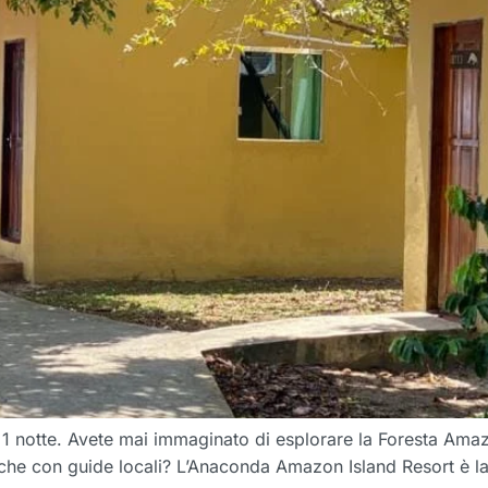
 1 notte. Avete mai immaginato di esplorare la Foresta Amaz
uniche con guide locali? L’Anaconda Amazon Island Resort è la