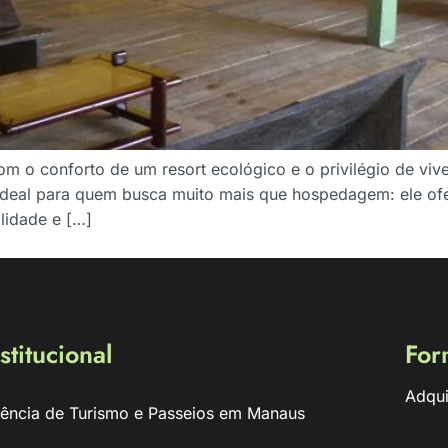
m o conforto de um resort ecológico e o privilégio de viv
ideal para quem busca muito mais que hospedagem: ele ofe
lidade e […]
stitucional
For
Adqui
ência de Turismo e Passeios em Manaus