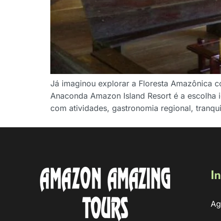
Já imaginou explorar a Floresta Amazônica co
Anaconda Amazon Island Resort é a escolha 
com atividades, gastronomia regional, tranqui
In
Ag