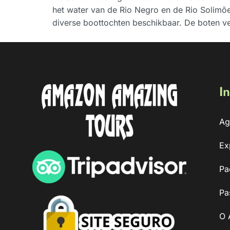
het water van de Rio Negro en de Rio Solimõ
diverse boottochten beschikbaar. De boten v
In
Ag
Ex
Pa
Pa
O 