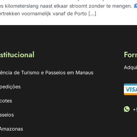
es kilometerslang naast elkaar stroomt zonder te mengen.
ertrekken voornamelijk vanaf de Porto […]
stitucional
For
Adqui
ência de Turismo e Passeios em Manaus
pedições
cotes
+
sseios
Amazonas