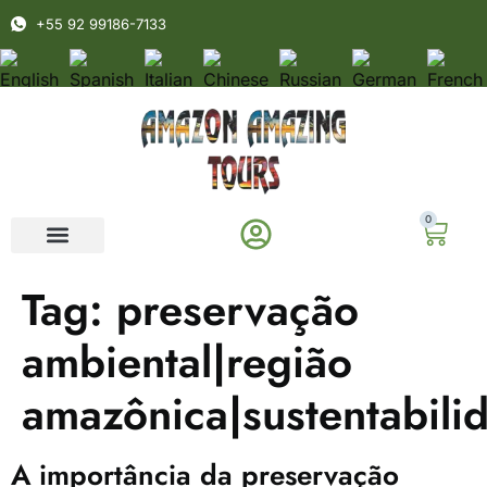
+55 92 99186-7133
0
Tag:
preservação
ambiental|região
amazônica|sustentabili
A importância da preservação