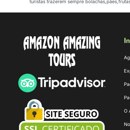
turistas trazerem sempre bolachas,pães,fruta
In
Ag
Ex
Pa
Pa
O 
No