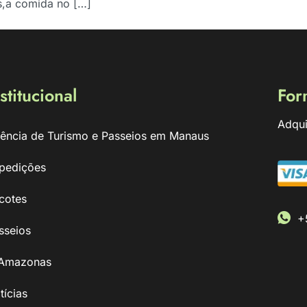
s,a comida no […]
stitucional
For
Adqui
ência de Turismo e Passeios em Manaus
pedições
cotes
+
sseios
Amazonas
tícias