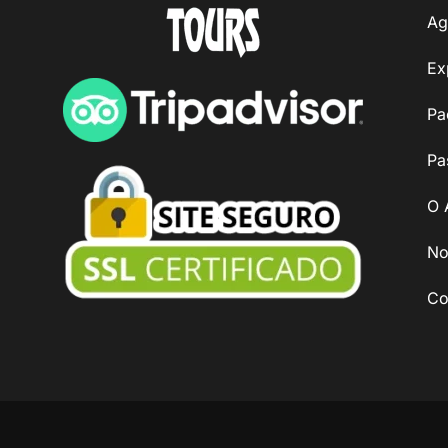
Ag
Ex
Pa
Pa
O 
No
Co