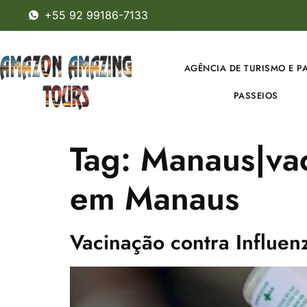
+55 92 99186-7133
AGÊNCIA DE TURISMO E P
PASSEIOS
Tag:
Manaus|vac
em Manaus
Vacinação contra Influen