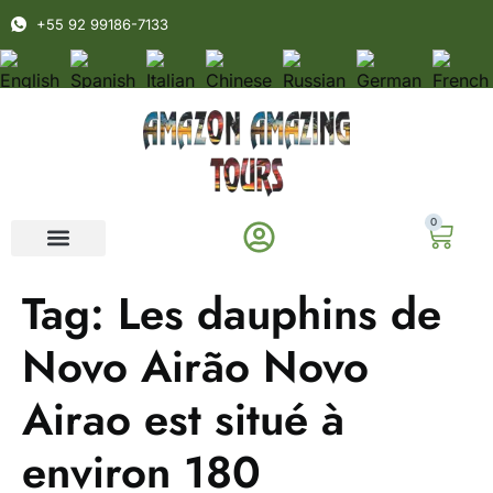
+55 92 99186-7133
0
Tag:
Les dauphins de
Novo Airão Novo
Airao est situé à
environ 180