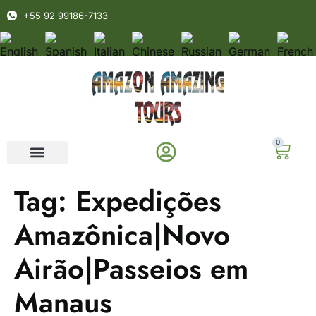
+55 92 99186-7133
0
Tag:
Expedições
Amazônica|Novo
Airão|Passeios em
Manaus