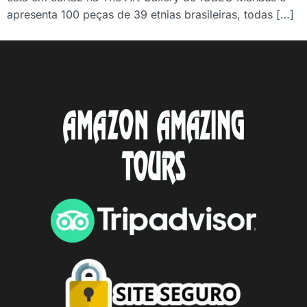
apresenta 100 peças de 39 etnias brasileiras, todas […]