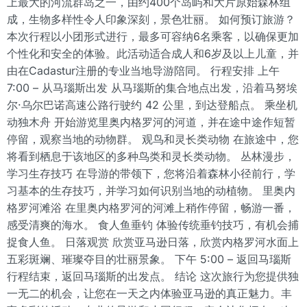
上最大的河流群岛之一，由约400个岛屿和大片原始森林组
成，生物多样性令人印象深刻，景色壮丽。 如何预订旅游？
本次行程以小团形式进行，最多可容纳6名乘客，以确保更加
个性化和安全的体验。此活动适合成人和6岁及以上儿童，并
由在Cadastur注册的专业当地导游陪同。 行程安排 上午
7:00 – 从马瑙斯出发 从马瑙斯的集合地点出发，沿着马努埃
尔·乌尔巴诺高速公路行驶约 42 公里，到达登船点。 乘坐机
动独木舟 开始游览里奥内格罗河的河道，并在途中途作短暂
停留，观察当地的动物群。 观鸟和灵长类动物 在旅途中，您
将看到栖息于该地区的多种鸟类和灵长类动物。 丛林漫步，
学习生存技巧 在导游的带领下，您将沿着森林小径前行，学
习基本的生存技巧，并学习如何识别当地的动植物。 里奥内
格罗河滩浴 在里奥内格罗河的河滩上稍作停留，畅游一番，
感受清爽的海水。 食人鱼垂钓 体验传统垂钓技巧，有机会捕
捉食人鱼。 日落观赏 欣赏亚马逊日落，欣赏内格罗河水面上
五彩斑斓、璀璨夺目的壮丽景象。 下午 5:00 – 返回马瑙斯
行程结束，返回马瑙斯的出发点。 结论 这次旅行为您提供独
一无二的机会，让您在一天之内体验亚马逊的真正魅力。丰