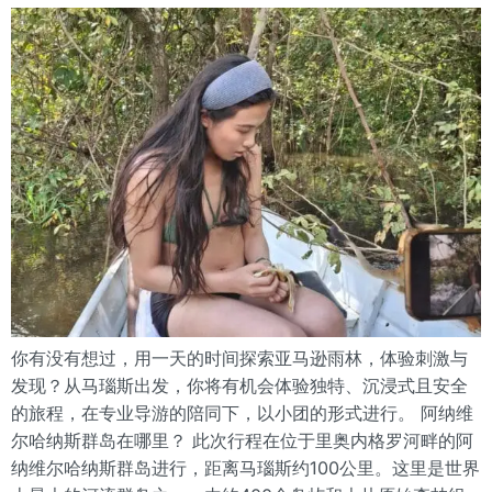
你有没有想过，用一天的时间探索亚马逊雨林，体验刺激与
发现？从马瑙斯出发，你将有机会体验独特、沉浸式且安全
的旅程，在专业导游的陪同下，以小团的形式进行。 阿纳维
尔哈纳斯群岛在哪里？ 此次行程在位于里奥内格罗河畔的阿
纳维尔哈纳斯群岛进行，距离马瑙斯约100公里。这里是世界